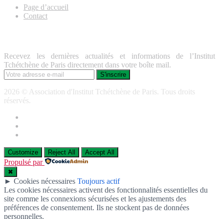
Page d’accueil
Contact
Lettre d’information
Recevez les dernières actualités et informations de l’Institut
Tchétchène de Paris directement dans votre boîte mail.
2026 © Association d'Institut Tchétchène de Paris. Tous droits
réservés.
Customize
Reject All
Accept All
Propulsé par
✖
►
Cookies nécessaires
Toujours actif
Les cookies nécessaires activent des fonctionnalités essentielles du
site comme les connexions sécurisées et les ajustements des
préférences de consentement. Ils ne stockent pas de données
personnelles.