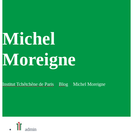
Michel
Moreigne
Institut Tchétchène de Paris
>
Blog
>
Michel Moreigne
admin