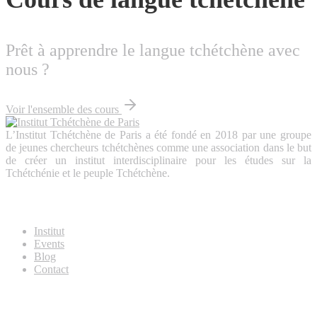
Prêt à apprendre le langue tchétchène avec
nous ?
Voir l'ensemble des cours
L’Institut Tchétchène de Paris a été fondé en 2018 par une groupe
de jeunes chercheurs tchétchènes comme une association dans le but
de créer un institut interdisciplinaire pour les études sur la
Tchétchénie et le peuple Tchétchène.
About Us
Institut
Events
Blog
Contact
Useful Links