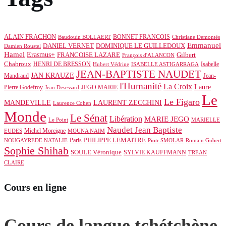
ALAIN FRACHON
BONNET FRANCOIS
Baudouin BOLLAERT
Christiane Demontès
Emmanuel
DOMINIQUE LE GUILLEDOUX
DANIEL VERNET
Damien Roustel
Hamel
Erasmus+
Gilbert
FRANCOISE LAZARE
François d'ALANCON
Chabroux
HENRI DE BRESSON
Isabelle
Hubert Védrine
ISABELLE ASTIGARRAGA
JEAN-BAPTISTE NAUDET
JAN KRAUZE
Mandraud
Jean-
l'Humanité
La Croix
Laure
Pierre Godefroy
JEGO MARIE
Jean Desessard
Le
Le Figaro
MANDEVILLE
LAURENT ZECCHINI
Laurence Cohen
Monde
Le Sénat
Libération
MARIE JEGO
Le Point
MARIELLE
Naudet Jean Baptiste
Michel Moreigne
EUDES
MOUNA NAIM
PHILIPPE LEMAITRE
Paris
NOUGAYREDE NATALIE
Piotr SMOLAR
Romain Gubert
Sophie Shihab
SOULE Véronique
SYLVIE KAUFFMANN
TREAN
CLAIRE
Cours en ligne
Cours de langue tchétchène