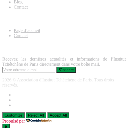
Blog
Contact
Useful Links
Page d’accueil
Contact
Lettre d’information
Recevez les dernières actualités et informations de l’Institut
Tchétchène de Paris directement dans votre boîte mail.
2026 © Association d'Institut Tchétchène de Paris. Tous droits
réservés.
Customize
Reject All
Accept All
Propulsé par
✖