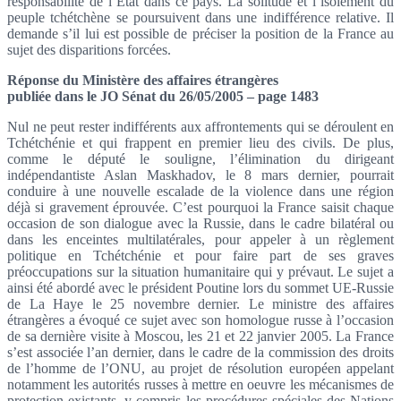
responsabilité de l’Etat dans ce pays. La solitude et l’isolement du
peuple tchétchène se poursuivent dans une indifférence relative. Il
demande s’il lui est possible de préciser la position de la France au
sujet des disparitions forcées.
Réponse du Ministère des affaires étrangères
publiée dans le JO Sénat du 26/05/2005 – page 1483
Nul ne peut rester indifférents aux affrontements qui se déroulent en
Tchétchénie et qui frappent en premier lieu des civils. De plus,
comme le député le souligne, l’élimination du dirigeant
indépendantiste Aslan Maskhadov, le 8 mars dernier, pourrait
conduire à une nouvelle escalade de la violence dans une région
déjà si gravement éprouvée. C’est pourquoi la France saisit chaque
occasion de son dialogue avec la Russie, dans le cadre bilatéral ou
dans les enceintes multilatérales, pour appeler à un règlement
politique en Tchétchénie et pour faire part de ses graves
préoccupations sur la situation humanitaire qui y prévaut. Le sujet a
ainsi été abordé avec le président Poutine lors du sommet UE-Russie
de La Haye le 25 novembre dernier. Le ministre des affaires
étrangères a évoqué ce sujet avec son homologue russe à l’occasion
de sa dernière visite à Moscou, les 21 et 22 janvier 2005. La France
s’est associée l’an dernier, dans le cadre de la commission des droits
de l’homme de l’ONU, au projet de résolution européen appelant
notamment les autorités russes à mettre en oeuvre les mécanismes de
protection existants, y compris les procédures spéciales des Nations