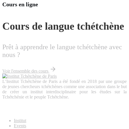
Cours en ligne
Cours de langue tchétchène
Prêt à apprendre le langue tchétchène avec
nous ?
Voir l'ensemble des cours
L’Institut Tchétchène de Paris a été fondé en 2018 par une groupe
de jeunes chercheurs tchétchènes comme une association dans le but
de créer un institut interdisciplinaire pour les études sur la
Tchétchénie et le peuple Tchétchène.
About Us
Institut
Events