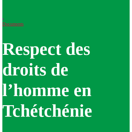
Documents
Respect des
droits de
l’homme en
Tchétchénie