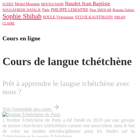
Naudet Jean Baptiste
Michel Moreigne
EUDES
MOUNA NAIM
PHILIPPE LEMAITRE
Paris
NOUGAYREDE NATALIE
Piotr SMOLAR
Romain Gubert
Sophie Shihab
SOULE Véronique
SYLVIE KAUFFMANN
TREAN
CLAIRE
Cours en ligne
Cours de langue tchétchène
Prêt à apprendre le langue tchétchène avec
nous ?
Voir l'ensemble des cours
L’Institut Tchétchène de Paris a été fondé en 2018 par une groupe
de jeunes chercheurs tchétchènes comme une association dans le but
de créer un institut interdisciplinaire pour les études sur la
Tchétchénie et le peuple Tchétchène.