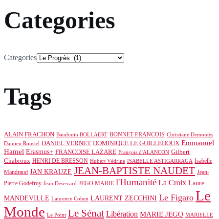
Categories
Categories
Tags
ALAIN FRACHON
BONNET FRANCOIS
Baudouin BOLLAERT
Christiane Demontès
Emmanuel
DOMINIQUE LE GUILLEDOUX
DANIEL VERNET
Damien Roustel
Hamel
Erasmus+
Gilbert
FRANCOISE LAZARE
François d'ALANCON
Chabroux
HENRI DE BRESSON
Isabelle
Hubert Védrine
ISABELLE ASTIGARRAGA
JEAN-BAPTISTE NAUDET
JAN KRAUZE
Mandraud
Jean-
l'Humanité
La Croix
Laure
Pierre Godefroy
JEGO MARIE
Jean Desessard
Le
Le Figaro
MANDEVILLE
LAURENT ZECCHINI
Laurence Cohen
Monde
Le Sénat
Libération
MARIE JEGO
Le Point
MARIELLE