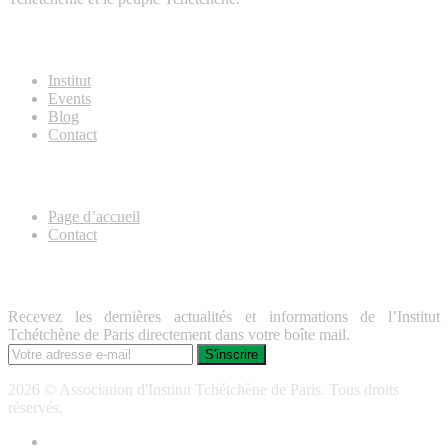
About Us
Institut
Events
Blog
Contact
Useful Links
Page d’accueil
Contact
Lettre d’information
Recevez les dernières actualités et informations de l’Institut
Tchétchène de Paris directement dans votre boîte mail.
2026 © Association d'Institut Tchétchène de Paris. Tous droits
réservés.