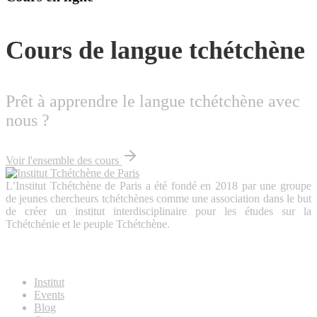
Cours de langue tchétchène
Prêt à apprendre le langue tchétchène avec
nous ?
Voir l'ensemble des cours
L’Institut Tchétchène de Paris a été fondé en 2018 par une groupe
de jeunes chercheurs tchétchènes comme une association dans le but
de créer un institut interdisciplinaire pour les études sur la
Tchétchénie et le peuple Tchétchène.
About Us
Institut
Events
Blog