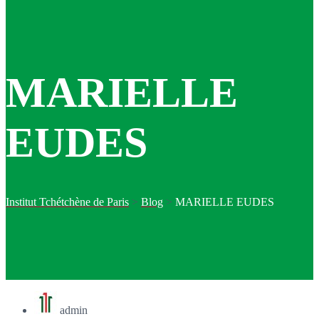
MARIELLE
EUDES
Institut Tchétchène de Paris
>
Blog
>
MARIELLE EUDES
admin