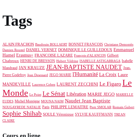
Tags
ALAIN FRACHON
BONNET FRANCOIS
Baudouin BOLLAERT
Christiane Demontès
Emmanuel
DOMINIQUE LE GUILLEDOUX
DANIEL VERNET
Damien Roustel
Hamel
Erasmus+
Gilbert
FRANCOISE LAZARE
François d'ALANCON
Chabroux
HENRI DE BRESSON
Isabelle
Hubert Védrine
ISABELLE ASTIGARRAGA
JEAN-BAPTISTE NAUDET
JAN KRAUZE
Mandraud
Jean-
l'Humanité
La Croix
Laure
Pierre Godefroy
JEGO MARIE
Jean Desessard
Le
Le Figaro
MANDEVILLE
LAURENT ZECCHINI
Laurence Cohen
Monde
Le Sénat
Libération
MARIE JEGO
Le Point
MARIELLE
Naudet Jean Baptiste
Michel Moreigne
EUDES
MOUNA NAIM
PHILIPPE LEMAITRE
Paris
NOUGAYREDE NATALIE
Piotr SMOLAR
Romain Gubert
Sophie Shihab
SOULE Véronique
SYLVIE KAUFFMANN
TREAN
CLAIRE
Cours en ligne