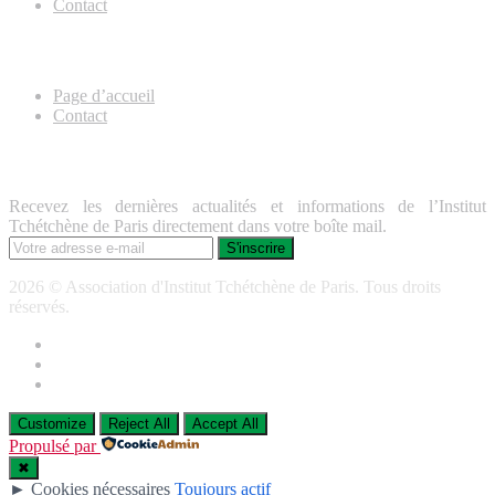
Contact
Useful Links
Page d’accueil
Contact
Lettre d’information
Recevez les dernières actualités et informations de l’Institut
Tchétchène de Paris directement dans votre boîte mail.
2026 © Association d'Institut Tchétchène de Paris. Tous droits
réservés.
Customize
Reject All
Accept All
Propulsé par
✖
►
Cookies nécessaires
Toujours actif