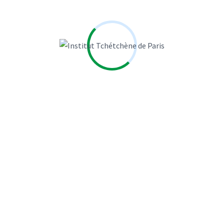
Jean-Pierre Godefroy
Jean Desessard
JEGO MARIE
l'Humanité
La Croix
Laure MANDEVILLE
Laurence Cohen
LAURENT ZECCHINI
Le Figaro
Le Monde
Le Point
Le Sénat
Libération
MARIE JEGO
MARIELLE EUDES
Michel Moreigne
MOUNA NAIM
Naudet Jean Baptiste
NOUGAYREDE NATALIE
Paris
PHILIPPE LEMAITRE
Piotr SMOLAR
Romain Gubert
Sophie Shihab
SOULE Véronique
SYLVIE KAUFFMANN
TREAN CLAIRE