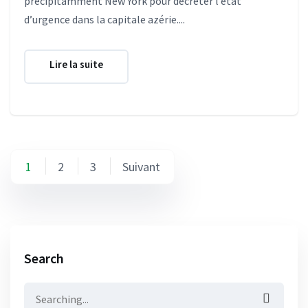
précipitamment New York pour décréter l’état
d’urgence dans la capitale azérie....
Lire la suite
Pagination
1
2
3
Suivant
des
publications
Search
Search