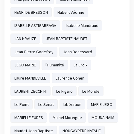
HENRI DE BRESSON
Hubert Védrine
ISABELLE ASTIGARRAGA
Isabelle Mandraud
JAN KRAUZE
JEAN-BAPTISTE NAUDET
Jean-Pierre Godefroy
Jean Desessard
JEGO MARIE
l'Humanité
La Croix
Laure MANDEVILLE
Laurence Cohen
LAURENT ZECCHINI
Le Figaro
Le Monde
Le Point
Le Sénat
Libération
MARIE JEGO
MARIELLE EUDES
Michel Moreigne
MOUNA NAIM
Naudet Jean Baptiste
NOUGAYREDE NATALIE