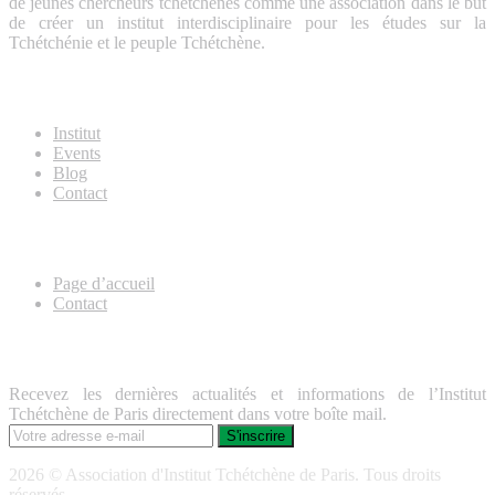
de jeunes chercheurs tchétchènes comme une association dans le but
de créer un institut interdisciplinaire pour les études sur la
Tchétchénie et le peuple Tchétchène.
About Us
Institut
Events
Blog
Contact
Useful Links
Page d’accueil
Contact
Lettre d’information
Recevez les dernières actualités et informations de l’Institut
Tchétchène de Paris directement dans votre boîte mail.
2026 © Association d'Institut Tchétchène de Paris. Tous droits
réservés.