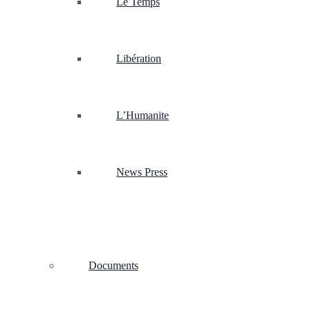
Le Temps
Libération
L’Humanite
News Press
Documents