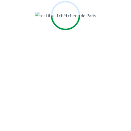
JEGO MARIE
l'Humanité
La Croix
Laure MANDEVILLE
Laurence Cohen
LAURENT ZECCHINI
Le Figaro
Le Monde
Le Point
Le Sénat
Libération
MARIE JEGO
MARIELLE EUDES
Michel Moreigne
MOUNA NAIM
Naudet Jean Baptiste
NOUGAYREDE NATALIE
Paris
PHILIPPE LEMAITRE
Piotr SMOLAR
Romain Gubert
Sophie Shihab
SOULE Véronique
SYLVIE KAUFFMANN
TREAN CLAIRE