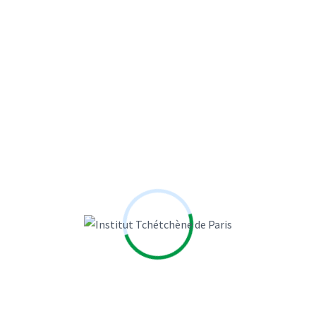
Tags
ALAIN FRACHON
Baudouin BOLLAERT
BONNET FRANCOIS
Christiane Demontès
Damien Roustel
DANIEL VERNET
DOMINIQUE LE GUILLEDOUX
Emmanuel Hamel
Erasmus+
FRANCOISE LAZARE
François d'ALANCON
Gilbert Chabroux
HENRI DE BRESSON
Hubert Védrine
ISABELLE ASTIGARRAGA
Isabelle Mandraud