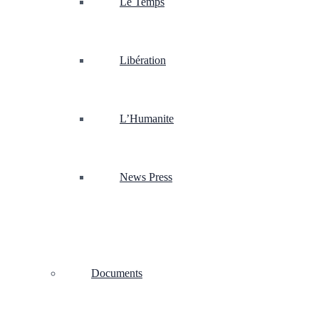
Le Temps
Libération
L’Humanite
News Press
Documents