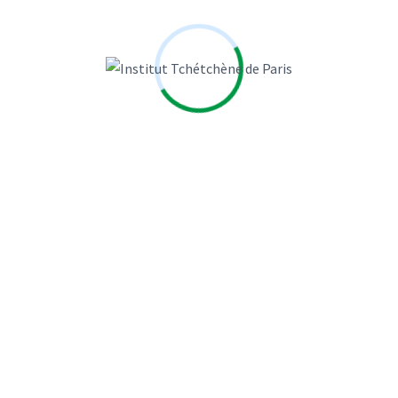
Jean-Pierre Godefroy
Jean Desessard
JEGO MARIE
l'Humanité
La Croix
Laure MANDEVILLE
Laurence Cohen
LAURENT ZECCHINI
Le Figaro
Le Monde
Le Point
Le Sénat
Libération
MARIE JEGO
MARIELLE EUDES
Michel Moreigne
MOUNA NAIM
Naudet Jean Baptiste
NOUGAYREDE NATALIE
Paris
PHILIPPE LEMAITRE
Piotr SMOLAR
Romain Gubert
Sophie Shihab
SOULE Véronique
SYLVIE KAUFFMANN
TREAN CLAIRE