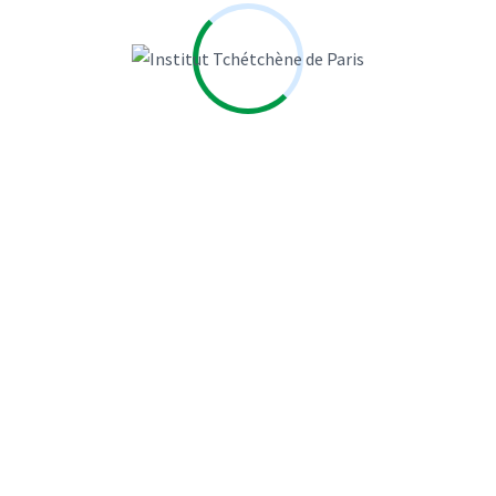
JEGO MARIE
l'Humanité
La Croix
Laure MANDEVILLE
Laurence Cohen
LAURENT ZECCHINI
Le Figaro
Le Monde
Le Point
Le Sénat
Libération
MARIE JEGO
MARIELLE EUDES
Michel Moreigne
MOUNA NAIM
Naudet Jean Baptiste
NOUGAYREDE NATALIE
Paris
PHILIPPE LEMAITRE
Piotr SMOLAR
Romain Gubert
Sophie Shihab
SOULE Véronique
SYLVIE KAUFFMANN
TREAN CLAIRE