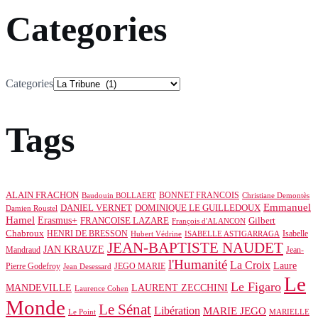
Categories
Categories
Tags
ALAIN FRACHON
BONNET FRANCOIS
Baudouin BOLLAERT
Christiane Demontès
Emmanuel
DOMINIQUE LE GUILLEDOUX
DANIEL VERNET
Damien Roustel
Hamel
Erasmus+
Gilbert
FRANCOISE LAZARE
François d'ALANCON
Chabroux
HENRI DE BRESSON
Isabelle
Hubert Védrine
ISABELLE ASTIGARRAGA
JEAN-BAPTISTE NAUDET
JAN KRAUZE
Mandraud
Jean-
l'Humanité
La Croix
Laure
Pierre Godefroy
JEGO MARIE
Jean Desessard
Le
Le Figaro
MANDEVILLE
LAURENT ZECCHINI
Laurence Cohen
Monde
Le Sénat
Libération
MARIE JEGO
Le Point
MARIELLE