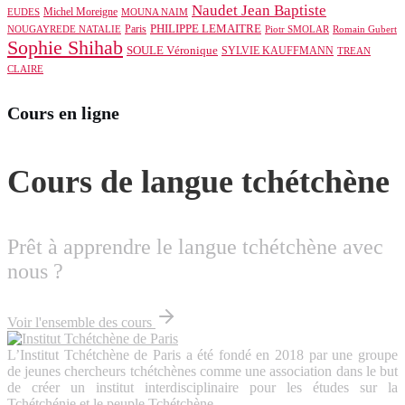
Naudet Jean Baptiste
Michel Moreigne
EUDES
MOUNA NAIM
PHILIPPE LEMAITRE
Paris
NOUGAYREDE NATALIE
Piotr SMOLAR
Romain Gubert
Sophie Shihab
SOULE Véronique
SYLVIE KAUFFMANN
TREAN
CLAIRE
Cours en ligne
Cours de langue tchétchène
Prêt à apprendre le langue tchétchène avec
nous ?
Voir l'ensemble des cours
L’Institut Tchétchène de Paris a été fondé en 2018 par une groupe
de jeunes chercheurs tchétchènes comme une association dans le but
de créer un institut interdisciplinaire pour les études sur la
Tchétchénie et le peuple Tchétchène.