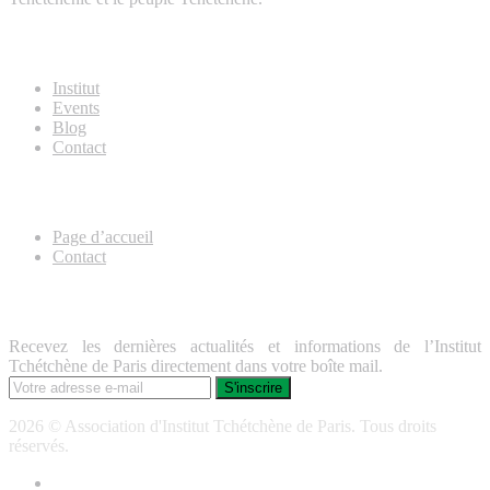
About Us
Institut
Events
Blog
Contact
Useful Links
Page d’accueil
Contact
Lettre d’information
Recevez les dernières actualités et informations de l’Institut
Tchétchène de Paris directement dans votre boîte mail.
2026 © Association d'Institut Tchétchène de Paris. Tous droits
réservés.