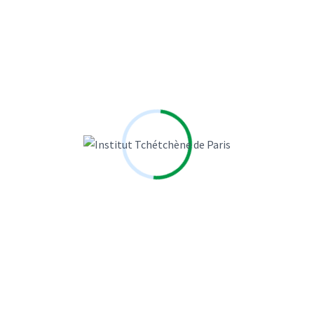
hévique ”
lus étroite coopération avec Moscou, ayant même comparé certain
 russes, qui ont vu dans ce culte de l’autorité, associé à un mép
vique “. ” C’est ainsi qu’a commencé le pouvoir soviétique “, a fait 
s en garde contre ” l’abandon du droit au profit du droit du plus fo
chent d’avoir un regard déformé par leur séjour à Paris ou à New Yo
 “, désapprouve certes la politique de nettoyage de Moscou et cr
l, ” le Choix de la Russie “. Tatiana Vielikanova, dissidente des anné
 Moscou dont les subtiles chansons non-conformistes ont marqué l
e actuel, ” il n’y a pas de démocrates en Russie “. ” Mais il y a ceux q