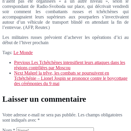
n’aient pas été organisées « à un autre niveau », selon le
correspondant de Radio-Svoboda sur place, qui décrivait vendredi
soir comment les combattants russes et tchétchènes qui
accompagnaient leurs supérieurs aux pourparlers s’invectivaient
autour d’un véhicule de transport blindé en attendant la fin de
l’entrevue. (AFP, Reuter.)
Les militaires russes prévoient d’achever les opérations d’ici au
début de l’hiver prochain
Tags:
Le Monde
Previous
Les Tchétchènes intensifient leurs attaques dans les
régions contrôlées par Moscou
Next
Malgré la trêve, les combats se poursuivent en
Tchétchénie – Lionel Jospin se prononce contre le boycottage
des cérémonies du 9 mai
Laisser un commentaire
Votre adresse e-mail ne sera pas publiée.
Les champs obligatoires
sont indiqués avec
*
Nom
*