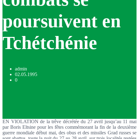
poursuivent en
Tchétchénie
admin
02.05.1995
0
EN VIOLATION de la trêve décrétée du 27 avril jusqu’au 11 mai
par Boris Eltsine pour les fêtes commémorant la fin de la deuxième
guerre mondiale début mai, des obus et des missiles Grad russes se
sont abattus, toute la nuit du 27 au 28 avril, sur trois localités restées