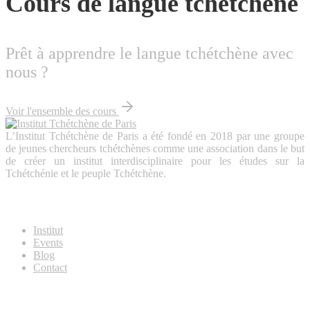
Cours de langue tchétchène
Prêt à apprendre le langue tchétchène avec
nous ?
Voir l'ensemble des cours
L’Institut Tchétchène de Paris a été fondé en 2018 par une groupe
de jeunes chercheurs tchétchènes comme une association dans le but
de créer un institut interdisciplinaire pour les études sur la
Tchétchénie et le peuple Tchétchène.
About Us
Institut
Events
Blog
Contact
Useful Links