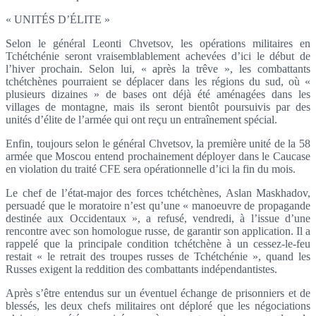
« UNITÉS D’ÉLITE »
Selon le général Leonti Chvetsov, les opérations militaires en
Tchétchénie seront vraisemblablement achevées d’ici le début de
l’hiver prochain. Selon lui, « après la trêve », les combattants
tchétchènes pourraient se déplacer dans les régions du sud, où «
plusieurs dizaines » de bases ont déjà été aménagées dans les
villages de montagne, mais ils seront bientôt poursuivis par des
unités d’élite de l’armée qui ont reçu un entraînement spécial.
Enfin, toujours selon le général Chvetsov, la première unité de la 58
armée que Moscou entend prochainement déployer dans le Caucase
en violation du traité CFE sera opérationnelle d’ici la fin du mois.
Le chef de l’état-major des forces tchétchènes, Aslan Maskhadov,
persuadé que le moratoire n’est qu’une « manoeuvre de propagande
destinée aux Occidentaux », a refusé, vendredi, à l’issue d’une
rencontre avec son homologue russe, de garantir son application. Il a
rappelé que la principale condition tchétchène à un cessez-le-feu
restait « le retrait des troupes russes de Tchétchénie », quand les
Russes exigent la reddition des combattants indépendantistes.
Après s’être entendus sur un éventuel échange de prisonniers et de
blessés, les deux chefs militaires ont déploré que les négociations