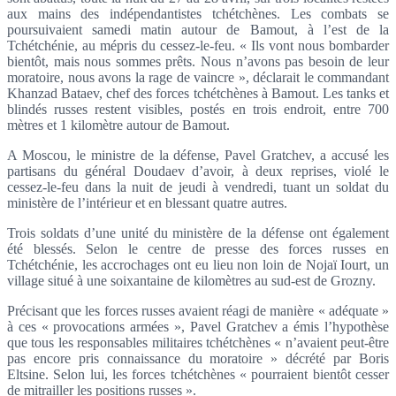
aux mains des indépendantistes tchétchènes. Les combats se
poursuivaient samedi matin autour de Bamout, à l’est de la
Tchétchénie, au mépris du cessez-le-feu. « Ils vont nous bombarder
bientôt, mais nous sommes prêts. Nous n’avons pas besoin de leur
moratoire, nous avons la rage de vaincre », déclarait le commandant
Khanzad Bataev, chef des forces tchétchènes à Bamout. Les tanks et
blindés russes restent visibles, postés en trois endroit, entre 700
mètres et 1 kilomètre autour de Bamout.
A Moscou, le ministre de la défense, Pavel Gratchev, a accusé les
partisans du général Doudaev d’avoir, à deux reprises, violé le
cessez-le-feu dans la nuit de jeudi à vendredi, tuant un soldat du
ministère de l’intérieur et en blessant quatre autres.
Trois soldats d’une unité du ministère de la défense ont également
été blessés. Selon le centre de presse des forces russes en
Tchétchénie, les accrochages ont eu lieu non loin de Nojaï Iourt, un
village situé à une soixantaine de kilomètres au sud-est de Grozny.
Précisant que les forces russes avaient réagi de manière « adéquate »
à ces « provocations armées », Pavel Gratchev a émis l’hypothèse
que tous les responsables militaires tchétchènes « n’avaient peut-être
pas encore pris connaissance du moratoire » décrété par Boris
Eltsine. Selon lui, les forces tchétchènes « pourraient bientôt cesser
de mitrailler les positions russes ».