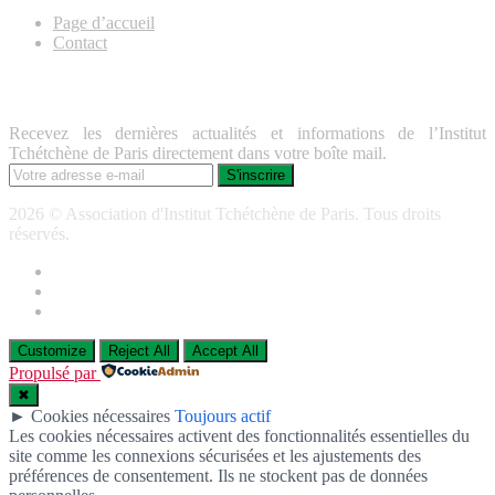
Page d’accueil
Contact
Lettre d’information
Recevez les dernières actualités et informations de l’Institut
Tchétchène de Paris directement dans votre boîte mail.
2026 © Association d'Institut Tchétchène de Paris. Tous droits
réservés.
Customize
Reject All
Accept All
Propulsé par
✖
►
Cookies nécessaires
Toujours actif
Les cookies nécessaires activent des fonctionnalités essentielles du
site comme les connexions sécurisées et les ajustements des
préférences de consentement. Ils ne stockent pas de données