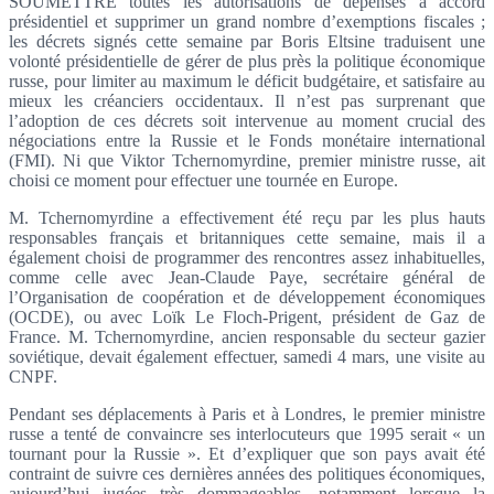
SOUMETTRE toutes les autorisations de dépenses à accord
présidentiel et supprimer un grand nombre d’exemptions fiscales ;
les décrets signés cette semaine par Boris Eltsine traduisent une
volonté présidentielle de gérer de plus près la politique économique
russe, pour limiter au maximum le déficit budgétaire, et satisfaire au
mieux les créanciers occidentaux. Il n’est pas surprenant que
l’adoption de ces décrets soit intervenue au moment crucial des
négociations entre la Russie et le Fonds monétaire international
(FMI). Ni que Viktor Tchernomyrdine, premier ministre russe, ait
choisi ce moment pour effectuer une tournée en Europe.
M. Tchernomyrdine a effectivement été reçu par les plus hauts
responsables français et britanniques cette semaine, mais il a
également choisi de programmer des rencontres assez inhabituelles,
comme celle avec Jean-Claude Paye, secrétaire général de
l’Organisation de coopération et de développement économiques
(OCDE), ou avec Loïk Le Floch-Prigent, président de Gaz de
France. M. Tchernomyrdine, ancien responsable du secteur gazier
soviétique, devait également effectuer, samedi 4 mars, une visite au
CNPF.
Pendant ses déplacements à Paris et à Londres, le premier ministre
russe a tenté de convaincre ses interlocuteurs que 1995 serait « un
tournant pour la Russie ». Et d’expliquer que son pays avait été
contraint de suivre ces dernières années des politiques économiques,
aujourd’hui jugées très dommageables, notamment lorsque la