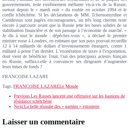
gouvernements, reste extrêmement méfiante vis-à-vis de la Russie,
surtout depuis le « mardi noir » du rouble en octobre 1994 et le
conflit tchétchène. Si les déclarations de MM. Tchernomyrdine et
Camdessus sont jugées encourageantes, un très long chemin reste
encore à parcourir avant que la Russie jette les bases solides de sa
stabilisation financière et de son passage à l’économie de marché. «
Je dis à tout le monde : dépêchez-vous », a déclaré le premier
ministre russe à Londres, en estimant que son pays pouvait recueillir
12 à 14 milliards de dollars d’investissements étrangers, contre 1
milliard à peine l’an dernier. L’exonération de taxes à l’exportation,
dont vient de bénéficier Total, l’un des principaux acteurs français
en Russie, suffira-t-elle à convaincre ses dirigeants d’augmenter
leurs mises de fonds ?
FRANCOISE LAZARE
Tags:
FRANCOISE LAZARE
Le Monde
Previous
Les Russes lancent une offensive sur les bastions de
résistance tchétchène
Next
La belle réussite des « gamins » estoniens
Laisser un commentaire