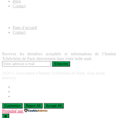
Blog
Contact
Useful Links
Page d’accueil
Contact
Lettre d’information
Recevez les dernières actualités et informations de l’Institut
Tchétchène de Paris directement dans votre boîte mail.
2026 © Association d'Institut Tchétchène de Paris. Tous droits
réservés.
Customize
Reject All
Accept All
Propulsé par
✖