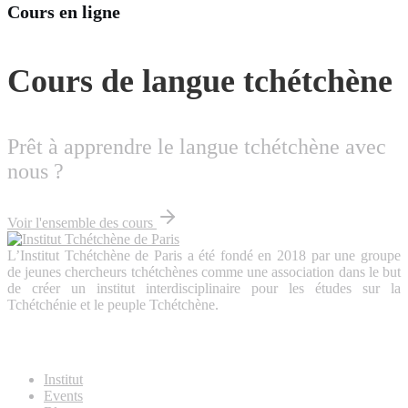
Cours en ligne
Cours de langue tchétchène
Prêt à apprendre le langue tchétchène avec
nous ?
Voir l'ensemble des cours
L’Institut Tchétchène de Paris a été fondé en 2018 par une groupe
de jeunes chercheurs tchétchènes comme une association dans le but
de créer un institut interdisciplinaire pour les études sur la
Tchétchénie et le peuple Tchétchène.
About Us
Institut
Events