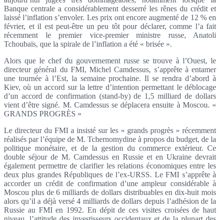
Banque centrale a considérablement desserré les rênes du crédit et
laissé l’inflation s’envoler. Les prix ont encore augmenté de 12 % en
février, et il est peut-être un peu tôt pour déclarer, comme l’a fait
récemment le premier vice-premier ministre russe, Anatoli
Tchoubaïs, que la spirale de l’inflation a été « brisée ».
Alors que le chef du gouvernement russe se trouve à l’Ouest, le
directeur général du FMI, Michel Camdessus, s’apprête à entamer
une tournée à l’Est, la semaine prochaine. Il se rendra d’abord à
Kiev, où un accord sur la lettre d’intention permettant le déblocage
d’un accord de confirmation (stand-by) de 1,5 milliard de dollars
vient d’être signé. M. Camdessus se déplacera ensuite à Moscou. «
GRANDS PROGRÈS »
Le directeur du FMI a insisté sur les « grands progrès » récemment
réalisés par l’équipe de M. Tchernomydine à propos du budget, de la
politique monétaire, et de la gestion du commerce extérieur. Ce
double séjour de M. Camdessus en Russie et en Ukraine devrait
également permettre de clarifier les relations économiques entre les
deux plus grandes Républiques de l’ex-URSS. Le FMI s’apprête à
accorder un crédit de confirmation d’une ampleur considérable à
Moscou plus de 6 milliards de dollars distribuables en dix-huit mois
alors qu’il a déjà versé 4 milliards de dollars depuis l’adhésion de la
Russie au FMI en 1992. En dépit de ces visites croisées de haut
niveau, l’attitude des investisseurs occidentaux et de la plupart des