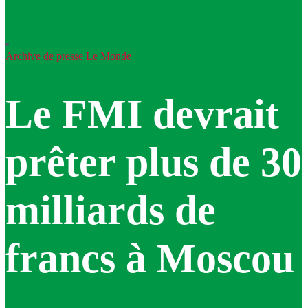
Archive de presse
Le Monde
Le FMI devrait
prêter plus de 30
milliards de
francs à Moscou