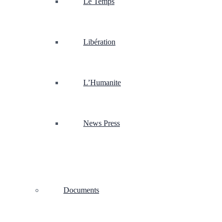
Le Temps
Libération
L’Humanite
News Press
Documents