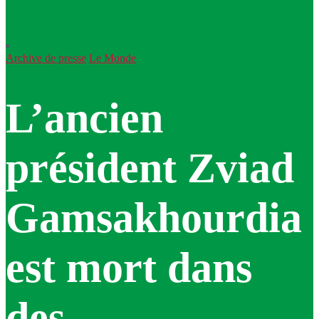
Archive de presse
Le Monde
L’ancien
président Zviad
Gamsakhourdia
est mort dans
des