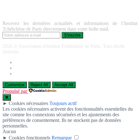
Lettre d’information
Recevez les dernières actualités et informations de l’Institut
Tchétchène de Paris directement dans votre boîte mail.
2026 © Association d'Institut Tchétchène de Paris. Tous droits
réservés.
Customize
Reject All
Accept All
Propulsé par
✖
►
Cookies nécessaires
Toujours actif
Les cookies nécessaires activent des fonctionnalités essentielles du
site comme les connexions sécurisées et les ajustements des
préférences de consentement. Ils ne stockent pas de données
personnelles.
Aucun
►
Cookies fonctionnels
Remarque