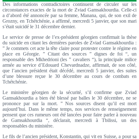
Des informations contradictoires continuent de circuler sur les
circonstances exactes de la mort de Zviad Gamsakhourdia. Celle-ci
a d’abord été annoncée par sa femme, Manana, qui, de son exil de
Grozny, en Tchétchénie, a affirmé, mercredi 5 janvier, que son mari
s’était suicidé le 31 décembre dernier.
Le service de presse de l’ex-président géorgien confirmait la thèse
du suicide en citant les dernières paroles de Zviad Gamsakhourdia :
” Je commets cet acte la tête claire pour protester contre le régime en
place en Géorgie. ” Citant des sources ” dignes de foi “, un
responsable des Mkhedrioni (les ” cavaliers “), la principale milice
armée au service d’Edouard Chevardnadze, affirmait, de son côté,
que l’ancien président était décédé, mercredi 5 janvier, des suites
d’une blessure reçue le 30 décembre au cours de combats en
Tchétchénie.
Le ministère géorgien de la sécurité, s’il confirme que Zviad
Gamsakhourdia a bien été blessé par balles le 30 décembre, ne se
prononce par sur la mort. ” Nos sources disent qu’il est mort
aujourd’hui. Dans le même temps, nos services de renseignement
pensent que ces rumeurs ont été lancées pour faire parler à nouveau
de Gamsakhourdia “, déclarait, mercredi à Tbilissi, un des
responsables du ministère.
Le fils de l’ancien président, Konstantin, qui vit en Suisse, a pour sa