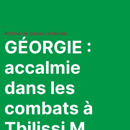
Archive de presse
Le Monde
GÉORGIE :
accalmie
dans les
combats à
Tbilissi M.