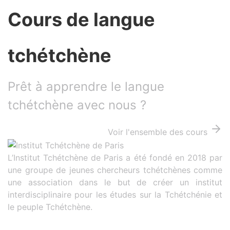
Cours de langue
tchétchène
Prêt à apprendre le langue
tchétchène avec nous ?
Voir l'ensemble des cours
L’Institut Tchétchène de Paris a été fondé en 2018 par
une groupe de jeunes chercheurs tchétchènes comme
une association dans le but de créer un institut
interdisciplinaire pour les études sur la Tchétchénie et
le peuple Tchétchène.
About Us