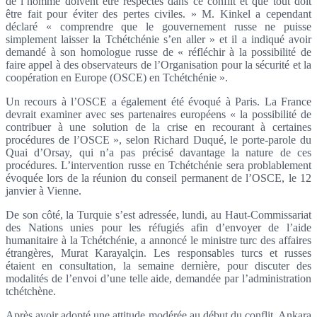
de l’homme doivent être respectés dans ce conflit et que tout doit
être fait pour éviter des pertes civiles. » M. Kinkel a cependant
déclaré « comprendre que le gouvernement russe ne puisse
simplement laisser la Tchétchénie s’en aller » et il a indiqué avoir
demandé à son homologue russe de « réfléchir à la possibilité de
faire appel à des observateurs de l’Organisation pour la sécurité et la
coopération en Europe (OSCE) en Tchétchénie ».
Un recours à l’OSCE a également été évoqué à Paris. La France
devrait examiner avec ses partenaires européens « la possibilité de
contribuer à une solution de la crise en recourant à certaines
procédures de l’OSCE », selon Richard Duqué, le porte-parole du
Quai d’Orsay, qui n’a pas précisé davantage la nature de ces
procédures. L’intervention russe en Tchétchénie sera problablement
évoquée lors de la réunion du conseil permanent de l’OSCE, le 12
janvier à Vienne.
De son côté, la Turquie s’est adressée, lundi, au Haut-Commissariat
des Nations unies pour les réfugiés afin d’envoyer de l’aide
humanitaire à la Tchétchénie, a annoncé le ministre turc des affaires
étrangères, Murat Karayalçin. Les responsables turcs et russes
étaient en consultation, la semaine dernière, pour discuter des
modalités de l’envoi d’une telle aide, demandée par l’administration
tchétchène.
Après avoir adopté une attitude modérée au début du conflit, Ankara