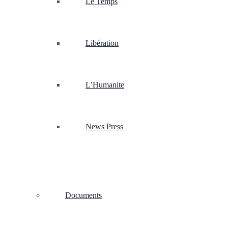
Le Temps
Libération
L’Humanite
News Press
Documents