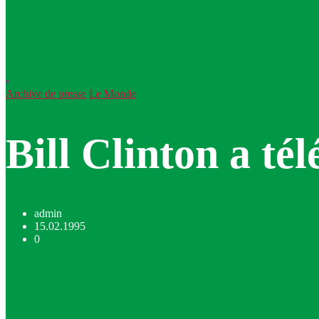
Archive de presse
Le Monde
Bill Clinton a té
admin
15.02.1995
0