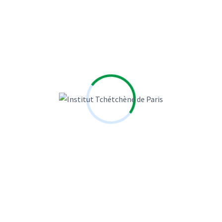
Voir l'ensemble des cours
L’Institut Tchétchène de Paris a été fondé en 2018 par une
groupe de jeunes chercheurs tchétchènes comme une
association dans le but de créer un institut
interdisciplinaire pour les études sur la Tchétchénie et le
peuple Tchétchène.
About Us