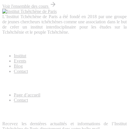
Voir l'ensemble des cours
L’Institut Tchétchène de Paris a été fondé en 2018 par une groupe
de jeunes chercheurs tchétchènes comme une association dans le but
de créer un institut interdisciplinaire pour les études sur la
Tchétchénie et le peuple Tchétchène.
About Us
Institut
Events
Blog
Contact
Useful Links
Page d’accueil
Contact
Lettre d’information
Recevez les dernières actualités et informations de l’Institut
Tchétchène de Paris directement dans votre boîte mail.