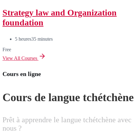
Strategy law and Organization
foundation
5
heures
35
minutes
Free
View All Courses
Cours en ligne
Cours de langue tchétchène
Prêt à apprendre le langue tchétchène avec
nous ?